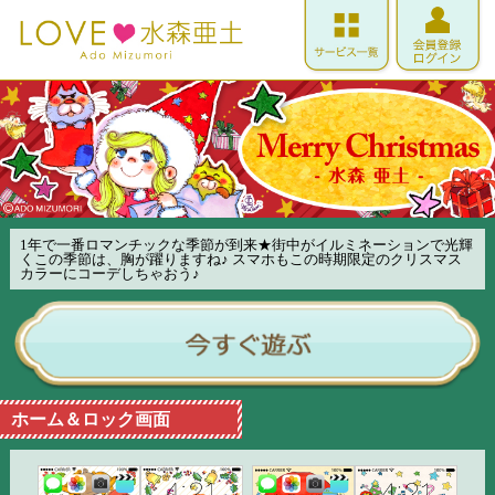
1年で一番ロマンチックな季節が到来★街中がイルミネーションで光輝
くこの季節は、胸が躍りますね♪ スマホもこの時期限定のクリスマス
カラーにコーデしちゃおう♪
ホーム＆ロック画面